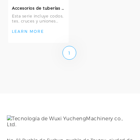
Accesorios de tuberías de acero inoxidable 304/316L de alta calidad - Gama completa de pinzas sanita
Esta serie incluye codos,
tes, cruces y uniones
fabricados en acero
inoxidable grado
LEARN MORE
alimenticio 304
1