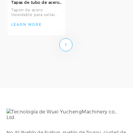
Tapas de tubo de acero inoxidable (planas / elipsoidales) - 304/316L tapas de extremo sanitario
Tapon de acero
inoxidable para sellar
extremos de tuberías o
equipos: confiable, fácil
LEARN MORE
de limpiar y
1
No. 81 Pueblo de Fushun, pueblo de Toutou, ciudad de