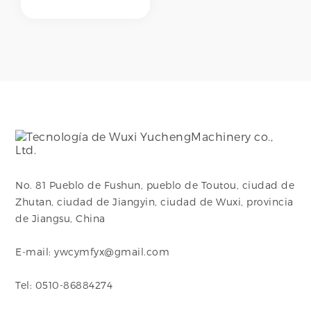
por CNC codos con
ángulos precisos y
paredes internas lisas
para minimizar la
resistencia de fluidos,
ideal para sistemas
de limpieza CIP/SIP.
No. 81 Pueblo de Fushun, pueblo de Toutou, ciudad de
Zhutan, ciudad de Jiangyin, ciudad de Wuxi, provincia
de Jiangsu, China
E-mail: ywcymfyx@gmail.com
Tel: 0510-86884274