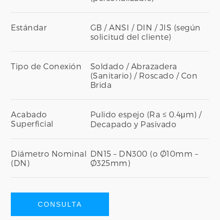
Estándar
GB / ANSI / DIN / JIS (según
solicitud del cliente)
Tipo de Conexión
Soldado / Abrazadera
(Sanitario) / Roscado / Con
Brida
Acabado
Pulido espejo (Ra ≤ 0.4μm) /
Superficial
Decapado y Pasivado
Diámetro Nominal
DN15 – DN300 (o Ø10mm –
(DN)
Ø325mm)
CONSULTA