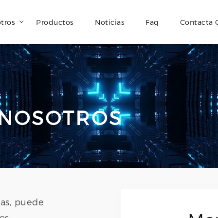
tros
Productos
Noticias
Faq
Contacta 
 NOSOTROS
cas, puede
es.