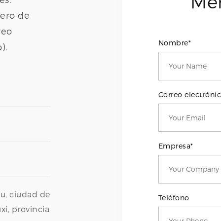
Men
mero de
reo
Nombre*
).
Correo electróni
Empresa*
u, ciudad de
Teléfono
i, provincia