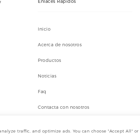
Enlaces Rápidos
Inicio
Acerca de nosotros
Productos
Noticias
Faq
Contacta con nosotros
alyze traffic, and optimize ads. You can choose "Accept All" or
nología de Wuxi YuchengMachinery co., Ltd.
©
All Rights Rese