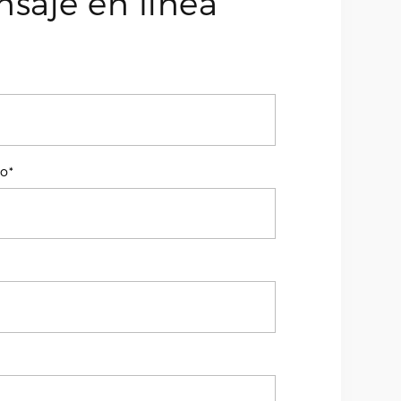
saje en línea
co*