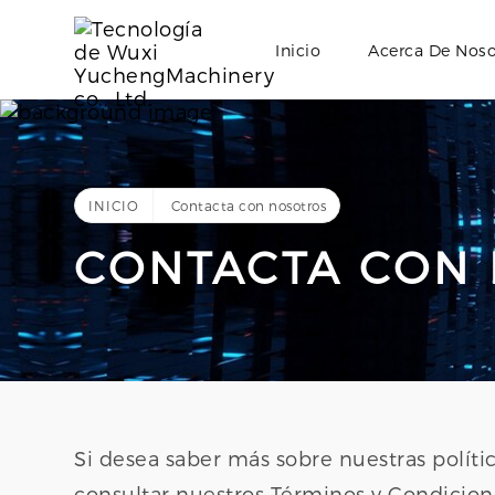
Inicio
Acerca De Noso
INICIO
Contacta con nosotros
CONTACTA CON
Si desea saber más sobre nuestras políti
consultar nuestros Términos y Condicion